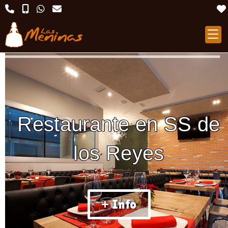
Restaurante en SS de
los Reyes
+ Info