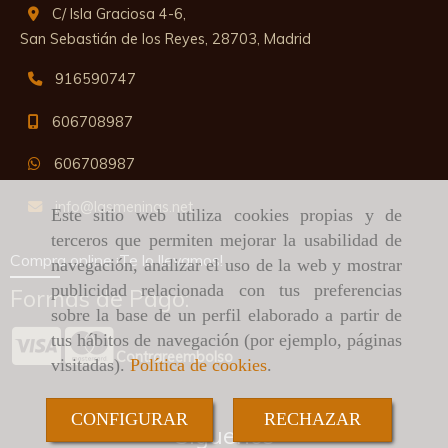
C/ Isla Graciosa 4-6,
San Sebastián de los Reyes,
28703,
Madrid
916590747
606708987
606708987
info
lasmeninas.net
Este sitio web utiliza cookies propias y de
terceros que permiten mejorar la usabilidad de
Compra online ¡Te lo llevamos!
navegación, analizar el uso de la web y mostrar
publicidad relacionada con tus preferencias
Formas de Pago:
sobre la base de un perfil elaborado a partir de
tus hábitos de navegación (por ejemplo, páginas
Contrareembolso
visitadas).
Política de cookies
.
CONFIGURAR
RECHAZAR
Síguenos