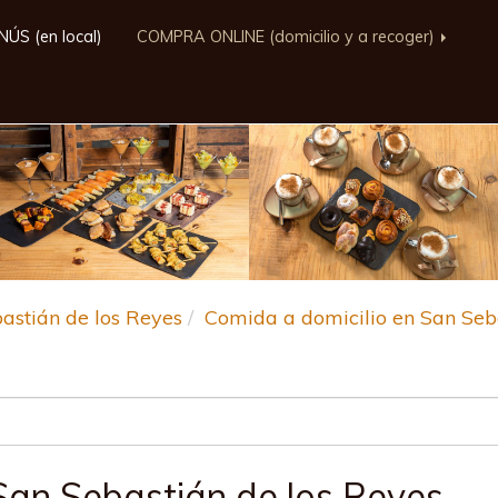
ÚS (en local)
COMPRA ONLINE (domicilio y a recoger)
astián de los Reyes
Comida a domicilio en San Seb
San Sebastián de los Reyes