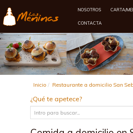
NOSOTROS
CARTA/MEN
CONTACTA
Anterior
Inicio
Restaurante a domicilio San Seb
¿Qué te apetece?
Comida a domicilio en 