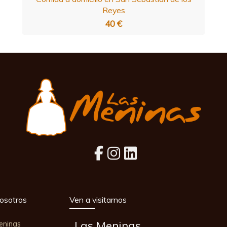
Reyes
40 €
osotros
Ven a visitarnos
Las Meninas
eninas