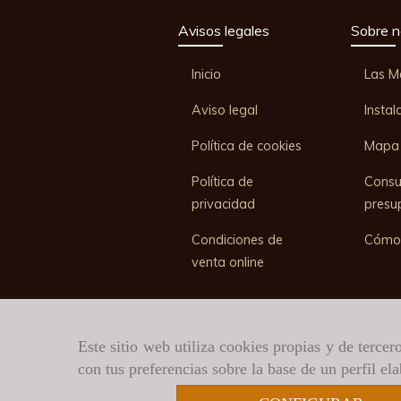
Avisos legales
Sobre n
Inicio
Las M
Aviso legal
Instal
Política de cookies
Mapa 
Política de
Consu
privacidad
presu
Condiciones de
Cómo
venta online
Este sitio web utiliza cookies propias y de terce
con tus preferencias sobre la base de un perfil el