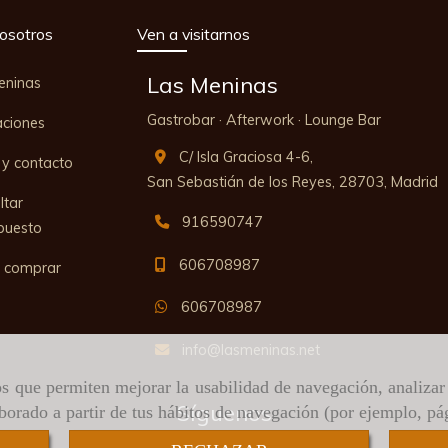
osotros
Ven a visitarnos
Las Meninas
eninas
Gastrobar · Afterwork · Lounge Bar
aciones
C/ Isla Graciosa 4-6,
y contacto
San Sebastián de los Reyes,
28703,
Madrid
ltar
916590747
puesto
606708987
 comprar
606708987
info
lasmeninas.net
ros que permiten mejorar la usabilidad de navegación, analiza
Síguenos
aborado a partir de tus hábitos de navegación (por ejemplo, pá