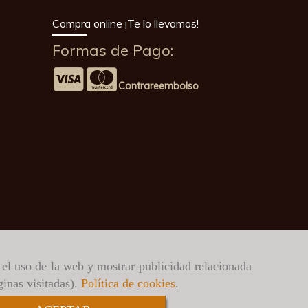
Compra online ¡Te lo llevamos!
Formas de Pago:
Contrareembolso
r el uso de la web y mostrar publicidad relacionada
ginas visitadas).
Política de cookies
.