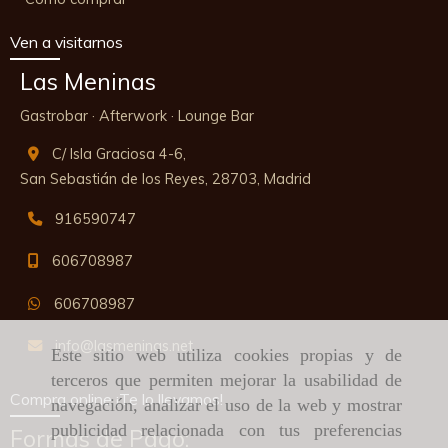
Ven a visitarnos
Las Meninas
Gastrobar · Afterwork · Lounge Bar
C/ Isla Graciosa 4-6,
San Sebastián de los Reyes,
28703,
Madrid
916590747
606708987
606708987
info
lasmeninas.net
Este sitio web utiliza cookies propias y de
terceros que permiten mejorar la usabilidad de
Compra online ¡Te lo llevamos!
navegación, analizar el uso de la web y mostrar
publicidad relacionada con tus preferencias
Formas de Pago: