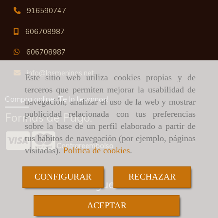
916590747
606708987
606708987
info
lasmeninas.net
Este sitio web utiliza cookies propias y de
terceros que permiten mejorar la usabilidad de
Compra online ¡Te lo llevamos!
navegación, analizar el uso de la web y mostrar
publicidad relacionada con tus preferencias
Formas de Pago:
sobre la base de un perfil elaborado a partir de
tus hábitos de navegación (por ejemplo, páginas
Contrareembolso
visitadas).
Política de cookies
.
CONFIGURAR
RECHAZAR
Síguenos
ACEPTAR